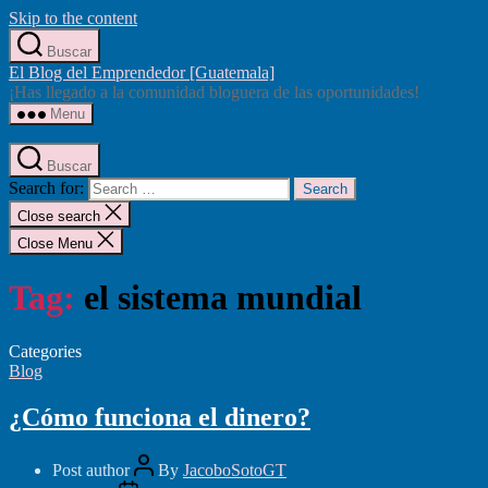
Skip to the content
Buscar
El Blog del Emprendedor [Guatemala]
¡Has llegado a la comunidad bloguera de las oportunidades!
Menu
Buscar
Search for:
Close search
Close Menu
Tag:
el sistema mundial
Categories
Blog
¿Cómo funciona el dinero?
Post author
By
JacoboSotoGT